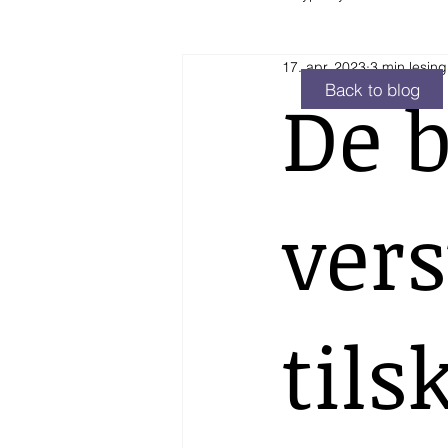
17. apr. 2023
3 min lesing
Hyperthyreose
Annet
Hj
Back to blog
De b
vers
tils