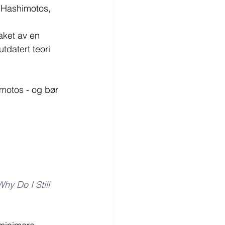
 Hashimotos, 
aket av en 
tdatert teori 
imotos - og bør 
Why Do I Still 