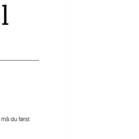
l
.
 må du først 