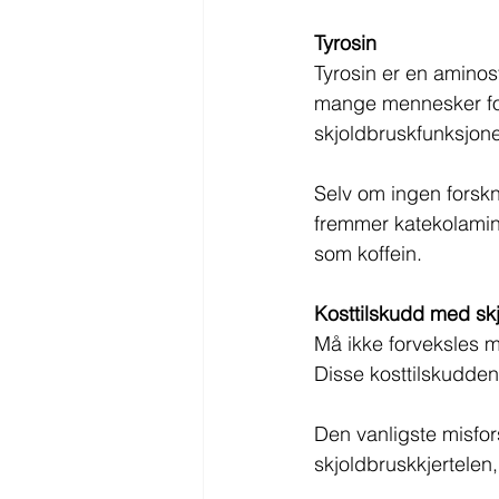
Tyrosin
Tyrosin er en aminos
mange mennesker fort
skjoldbruskfunksjon
Selv om ingen forskni
fremmer katekolamin
som koffein.
Kosttilskudd med skj
Må ikke forveksles m
Disse kosttilskuddene 
Den vanligste misfors
skjoldbruskkjertelen