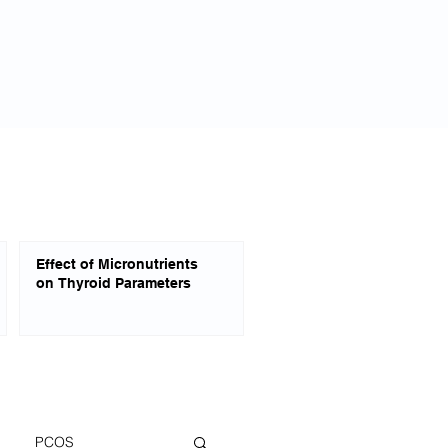
Blogg
Om
Privacy Policy
Effect of Micronutrients
on Thyroid Parameters
PCOS