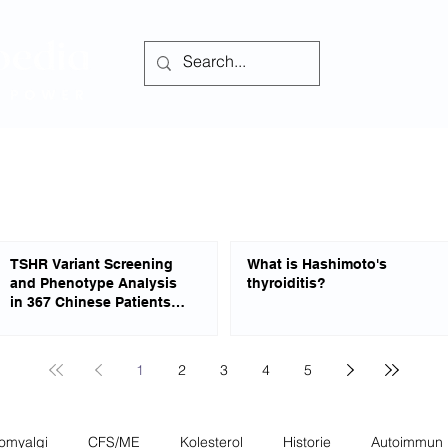
Hjem
Forum
TSHR Variant Screening
What is Hashimoto's
and Phenotype Analysis
thyroiditis?
in 367 Chinese Patients
With Congenital
Hypothyroidism
1
2
3
4
5
romyalgi
CFS/ME
Kolesterol
Historie
Autoimmun