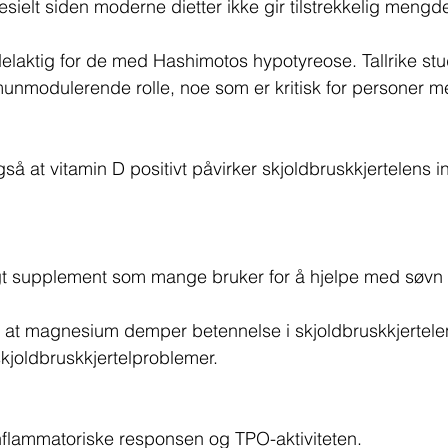
sielt siden moderne dietter ikke gir tilstrekkelig mengd
elaktig for de med Hashimotos hypotyreose. Tallrike stud
unmodulerende rolle, noe som er kritisk for personer m
så at vitamin D positivt påvirker skjoldbruskkjertelens 
gt supplement som mange bruker for å hjelpe med søvn o
r at magnesium demper betennelse i skjoldbruskkjertel
kjoldbruskkjertelproblemer.
flammatoriske responsen og TPO-aktiviteten.