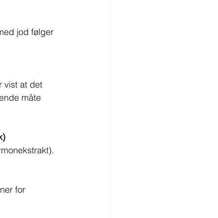
med jod følger 
vist at det 
nende måte 
k)
rmonekstrakt). 
ner for 