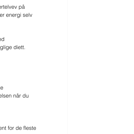
ertelvev på 
er energi selv 
ed 
lige diett.
te 
elsen når du 
t for de fleste 