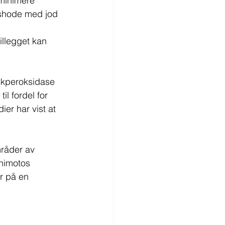
 minimere 
lshode med jod 
illegget kan 
skperoksidase 
il fordel for 
er har vist at 
mråder av 
shimotos 
r på en 