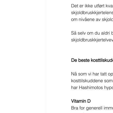
Det er ikke utført kv
skjoldbruskkjertelen
om nivåene av skjold
Så selv om du aldri 
skjoldbruskkjertelve
De beste kosttilsku
Nå som vi har tatt op
kosttilskuddene som h
har Hashimotos hypo
Vitamin D
Bra for generell imm