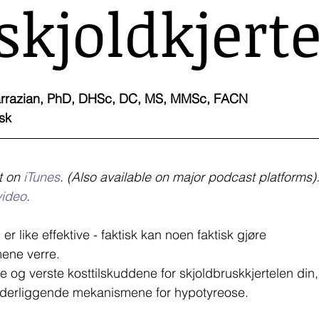
skjoldkjerte
er.
harrazian, PhD, DHSc, DC, MS, MMSc, FACN
sk
t on 
iTunes
. (Also available on major podcast platforms)
video
.
 er like effektive - faktisk kan noen faktisk gjøre 
ene verre.
e og verste kosttilskuddene for skjoldbruskkjertelen din,
nderliggende mekanismene for hypotyreose.