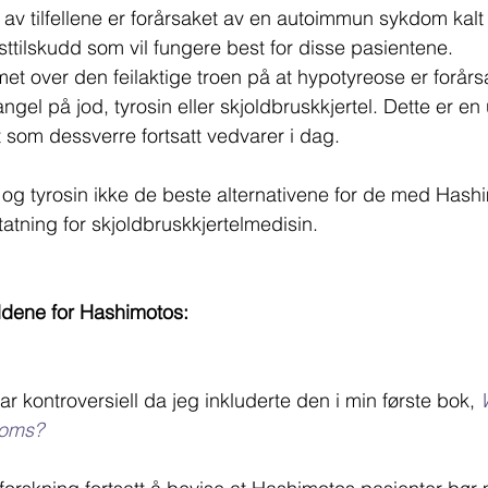
av tilfellene er forårsaket av en autoimmun sykdom kalt
sttilskudd som vil fungere best for disse pasientene.
t over den feilaktige troen på at hypotyreose er forårs
l på jod, tyrosin eller skjoldbruskkjertel. Dette er en u
t som dessverre fortsatt vedvarer i dag.
d og tyrosin ikke de beste alternativene for de med Hash
atning for skjoldbruskkjertelmedisin.
ddene for Hashimotos:
var kontroversiell da jeg inkluderte den i min første bok, 
toms?