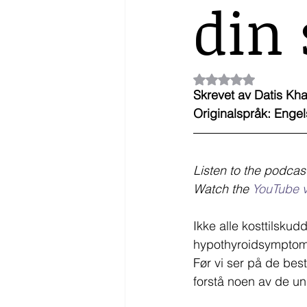
din 
Gitt NaN av 5 stjern
Skrevet av Datis K
Originalspråk: Engel
Listen to the podcas
Watch the 
YouTube 
Ikke alle kosttilskudd
hypothyroidsymptom
Før vi ser på de best
forstå noen av de u