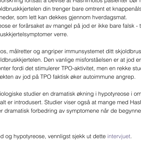
orskning fortsatt å bevise at Hashimotos pasienter bør
kjoldbruskkjertelen din trenger bare omtrent et knappenå
neder, som lett kan dekkes gjennom hverdagsmat.
ose er forårsaket av mangel på jod er ikke bare falsk - t
bruskkjertelsymptomer verre.
os, målretter og angriper immunsystemet ditt skjoldbru
dbruskkjertelen. Den vanlige misforståelsen er at jod er t
er fordi det stimulerer TPO-aktivitet, men en rekke studi
fekten av jod på TPO faktisk øker autoimmune angrep.
iologiske studier en dramatisk økning i hypotyreose i o
salt er introdusert. Studier viser også at mange med Ha
r dramatisk forbedring av symptomene når de begynne
d og hypotyreose, vennligst sjekk ut dette 
intervjuet
. 