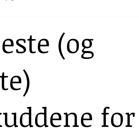
erte
este (og
te)
kuddene for