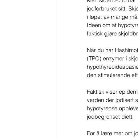
Men siden 2010 har f
jodforbruket sitt. S
i løpet av mange må
Ideen om at hypotyre
faktisk gjøre skjold
Når du har Hashimot
(TPO) enzymer i skjol
hypothyreoideapasient
den stimulerende ef
Faktisk viser epidem
verden der jodisert 
hypotyreose oppleve
jodbegrenset diett.
For å lære mer om jo