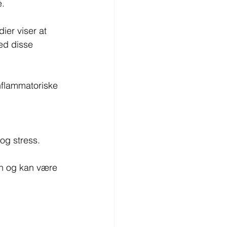
e.
ier viser at 
ed disse 
inflammatoriske 
g stress. 
en og kan være 