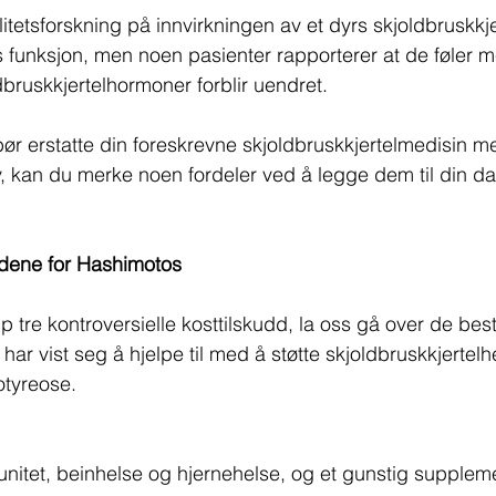
alitetsforskning på innvirkningen av et dyrs skjoldbruskkj
s funksjon, men noen pasienter rapporterer at de føler m
bruskkjertelhormoner forblir uendret.
bør erstatte din foreskrevne skjoldbruskkjertelmedisin m
v, kan du merke noen fordeler ved å legge dem til din dag
ddene for Hashimotos
p tre kontroversielle kosttilskudd, la oss gå over de bes
ar vist seg å hjelpe til med å støtte skjoldbruskkjertelh
tyreose.
unitet, beinhelse og hjernehelse, og et gunstig supplemen