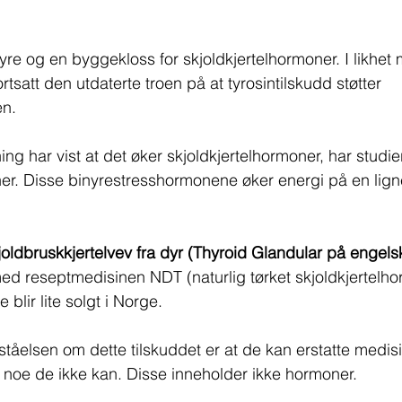
yre og en byggekloss for skjoldkjertelhormoner. I likhet 
satt den utdaterte troen på at tyrosintilskudd støtter 
en.
ng har vist at det øker skjoldkjertelhormoner, har studier 
er. Disse binyrestresshormonene øker energi på en lig
oldbruskkjertelvev fra dyr (Thyroid Glandular på engels
ed reseptmedisinen NDT (naturlig tørket skjoldkjertelho
blir lite solgt i Norge.
tåelsen om dette tilskuddet er at de kan erstatte medisi
, noe de ikke kan. Disse inneholder ikke hormoner. 