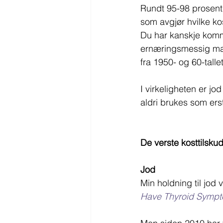
Rundt 95-98 prosent 
som avgjør hvilke ko
Du har kanskje komme
ernæringsmessig mange
fra 1950- og 60-talle
I virkeligheten er jo
aldri brukes som erst
De verste kosttilsku
Jod
Min holdning til jod 
Have Thyroid Symp