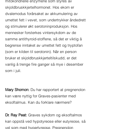
mitokondrielle enzymene som styres av 
skjoldbruskkjertelhormonet. Hos ekorn er 
dvalemodus forårsaket av akkumulering av 
umettet fett i vevet, som undertrykker åndedrett 
og stimulerer økt serotoninproduksjon. Hos 
mennesker forsterkes vintersykdom av de 
samme antithyroid-stoffene, så det er viktig å 
begrense inntaket av umettet fett og tryptofan 
(som er kilden til serotonin). Når en person 
bruker et skjoldbruskkjerteltilskudd, er det 
vanlig å trenge fire ganger så mye i desember 
som i juli.
Mary Shomon:
 Du har rapportert at pregnenolon 
kan være nyttig for Graves-pasienter med 
eksoftalmus. Kan du forklare nærmere?
Dr. Ray Peat:
 Graves sykdom og eksoftalmos 
kan oppstå ved hypotyreose eller eutyreose, så 
vel som med hypertyreose. Pregnenolon 