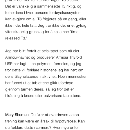
Det er vanskelig å sammensette T3 riktig, og 
forholdene i hver persons fordøyelsessystem 
kan avgjøre om all T3 frigjøres på en gang, eller 
ikke i det hele tatt. Jeg tror ikke det er et gyldig 
vitenskapelig grunnlag for å kalle noe "time-
released T3."
Jeg har blitt fortalt at selskapet som nå eier 
Armour-navnet og produserer Armour Thyroid 
USP har lagt til en polymer i formelen, og jeg 
tror dette vil forklare historiene jeg har hørt om 
dens tilsynelatende inaktivitet. Noen mennesker 
har funnet ut at tablettene gikk ufordøyd 
gjennom tarmen deres, så jeg tror det er 
tilrådelig å knuse eller pulverisere tablettene.
Mary Shomon:
 Du føler at overdreven aerob 
trening kan være en årsak til hypotyreose. Kan 
du forklare dette nærmere? Hvor mye er for 