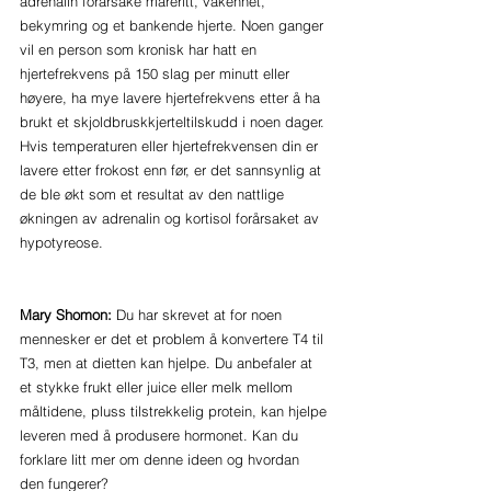
adrenalin forårsake mareritt, våkenhet, 
bekymring og et bankende hjerte. Noen ganger 
vil en person som kronisk har hatt en 
hjertefrekvens på 150 slag per minutt eller 
høyere, ha mye lavere hjertefrekvens etter å ha 
brukt et skjoldbruskkjerteltilskudd i noen dager. 
Hvis temperaturen eller hjertefrekvensen din er 
lavere etter frokost enn før, er det sannsynlig at 
de ble økt som et resultat av den nattlige 
økningen av adrenalin og kortisol forårsaket av 
hypotyreose.
Mary Shomon:
 Du har skrevet at for noen 
mennesker er det et problem å konvertere T4 til 
T3, men at dietten kan hjelpe. Du anbefaler at 
et stykke frukt eller juice eller melk mellom 
måltidene, pluss tilstrekkelig protein, kan hjelpe 
leveren med å produsere hormonet. Kan du 
forklare litt mer om denne ideen og hvordan 
den fungerer?