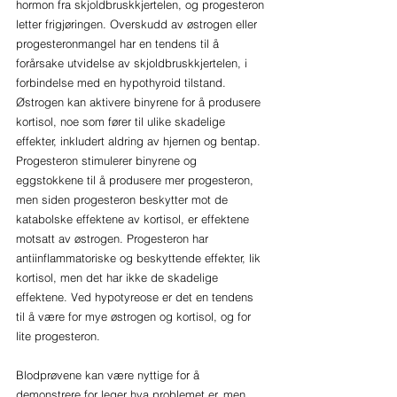
hormon fra skjoldbruskkjertelen, og progesteron 
letter frigjøringen. Overskudd av østrogen eller 
progesteronmangel har en tendens til å 
forårsake utvidelse av skjoldbruskkjertelen, i 
forbindelse med en hypothyroid tilstand. 
Østrogen kan aktivere binyrene for å produsere 
kortisol, noe som fører til ulike skadelige 
effekter, inkludert aldring av hjernen og bentap. 
Progesteron stimulerer binyrene og 
eggstokkene til å produsere mer progesteron, 
men siden progesteron beskytter mot de 
katabolske effektene av kortisol, er effektene 
motsatt av østrogen. Progesteron har 
antiinflammatoriske og beskyttende effekter, lik 
kortisol, men det har ikke de skadelige 
effektene. Ved hypotyreose er det en tendens 
til å være for mye østrogen og kortisol, og for 
lite progesteron.
Blodprøvene kan være nyttige for å 
demonstrere for leger hva problemet er, men 