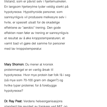
tilstand, som er påvist selv i hjertemuskelen. 
En langsom hjerterytme tyder veldig sterkt på 
hypotyreose. Hypothyroide personer, som 
sannsynligvis vil produsere melkesyre selv i 
hvile, er spesielt utsatt for de skadelige 
effektene av "aerobic" trening. Den gode 
effekten noen føler av trening er sannsynligvis 
et resultat av å øke kroppstemperaturen; et 
varmt bad vil gjøre det samme for personer 
med lav kroppstemperatur.
Mary Shomon:
 Du mener at kronisk 
proteinmangel er en vanlig årsak til 
hypotyreose. Hvor mye protein bør folk få i seg 
(så mye som 70-100 gram om dagen?) og 
hvilke typer proteiner, for å forebygge 
hypotyreose?
Dr. Ray Peat: 
Verdens helseorganisasjons 
standard ble revidert av forskere ved MIT, og 