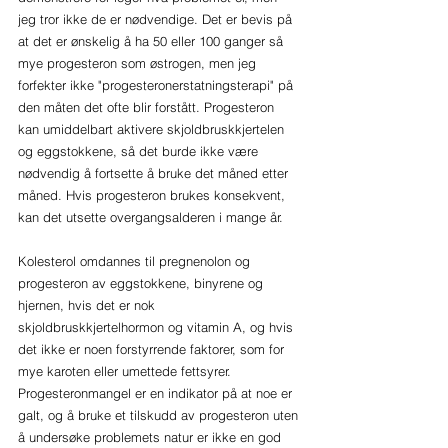
jeg tror ikke de er nødvendige. Det er bevis på 
at det er ønskelig å ha 50 eller 100 ganger så 
mye progesteron som østrogen, men jeg 
forfekter ikke "progesteronerstatningsterapi" på 
den måten det ofte blir forstått. Progesteron 
kan umiddelbart aktivere skjoldbruskkjertelen 
og eggstokkene, så det burde ikke være 
nødvendig å fortsette å bruke det måned etter 
måned. Hvis progesteron brukes konsekvent, 
kan det utsette overgangsalderen i mange år.
Kolesterol omdannes til pregnenolon og 
progesteron av eggstokkene, binyrene og 
hjernen, hvis det er nok 
skjoldbruskkjertelhormon og vitamin A, og hvis 
det ikke er noen forstyrrende faktorer, som for 
mye karoten eller umettede fettsyrer. 
Progesteronmangel er en indikator på at noe er 
galt, og å bruke et tilskudd av progesteron uten 
å undersøke problemets natur er ikke en god 