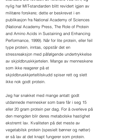
nylig har MIT-standarden blitt revidert igjen av 
militære forskere; dette er beskrevet i en 
publikasjon fra National Academy of Sciences 
(National Academy Press, The Role of Protein 
and Amino Acids in Sustaining and Enhancing 
Performance, 1999). Når for lite protein, eller feil 
type protein, inntas, oppstår det en 
stressreaksjon med påfølgende undertrykkelse 
av skjoldbruskkjertelen. Mange av menneskene 
som ikke reagerer på et 
skjoldbruskkjerteltilskudd spiser rett og slett 
ikke nok godt protein. 
Jeg har snakket med mange antatt godt 
utdannede mennesker som bare får i seg 15 
eller 20 gram protein per dag. For å overleve på 
den mengden blir deres metabolske hastighet 
ekstremt lav. Kvaliteten på det meste av 
vegetabilsk protein (spesielt bønner og nøtter) 
er så lav at det knapt fungerer som protein. 