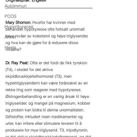
Originalspråk: Engelsk
Autoimmun
PCOS
Mary Shomon: 
Hvorfor har kvinner med 
Hyperthyreose
behandlet hypotyreose ofte fortsatt unormalt 
høye nivåer av kolesterol og høye triglyserider, 
Annet
og hva kan de gjøre for å redusere disse 
Hjerte
nivåene?
Dr. Ray Peat:
 Ofte er det fordi de fikk tyroksin 
(T4), i stedet for det aktive 
skjoldbruskkjertelhormonet (T3), men 
hypertriglyseridemi kan være forårsaket av en 
rekke ting som reagerer med hypotyreose. 
Østrogenbehandling er en vanlig årsak til høye 
triglyserider, og mangel på magnesium, kobber 
og protein kan bidra til denne unormaliteten. 
Giftstoffer, inkludert noen medikamenter og 
urter, kan irritere eller stimulere leveren til å 
produsere for mye triglyserid. T3, trijodtyronin, 
er det aktive skjoldbruskkjertelhormonet, og det 