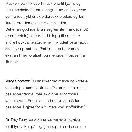
Muskelkjøtt (inkludert musklene til fjærfe og 
fisk) inneholder store mengder av aminosyrene 
som undertrykker skjoldbruskkjertelen, og bør 
ikke være den eneste proteinkilden. 
Det er en god idé å få i seg en liter melk (ca. 32 
gram protein) hver dag, i tillegg til en rekke 
andre høykvalitetsproteiner, inkludert oster, egg, 
skalldyr og poteter. Proteinet i poteter er av 
ekstremt høy kvalitet, og mengden i prosent er 
lik melk.
Mary Shomon:
 Du snakker om mørke og kortere 
vinterdager som et stress. Det er kjent at noen 
pasienter trenger mer skjoldbruskhormon i 
kaldere vær. Er det andre ting du anbefaler 
pasienter å gjøre for å "vintersikre" stoffskiftet?
Dr. Ray Peat:
 Veldig sterke pærer er nyttige, 
fordi lys virker på- og gjenoppretter de samme 