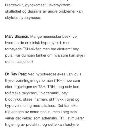
Hjertesvikt, gynekomasti, leversykdom, 
skallethet og dusinvis av andre problemer kan 
skyldes hypotyreose.
Mary Shomon:
 Mange mennesker beskriver 
hvordan de er klinisk hypothyroid, med 
forhøyede TSH-nivåer, men har ekstremt høy 
puls. Har du noen tanker om hva som kan skje i 
den situasjonen?
Dr. Ray Peat:
 Ved hypotyreose økes vanligvis 
thyrotropin-frigjøringshormon (TRH), noe som 
øker frigjøringen av TSH. TRH i seg selv kan 
forårsake takykardi, "hjertebank", høyt 
blodtrykk, stase i tarmen, økt trykk i øyet og 
hyperventilering med alkalose. Det kan øke 
frigjøringen av noradrenalin, men i seg selv 
virker det veldig som adrenalin. TRH stimulerer 
frigjøring av prolaktin, og dette kan forstyrre 