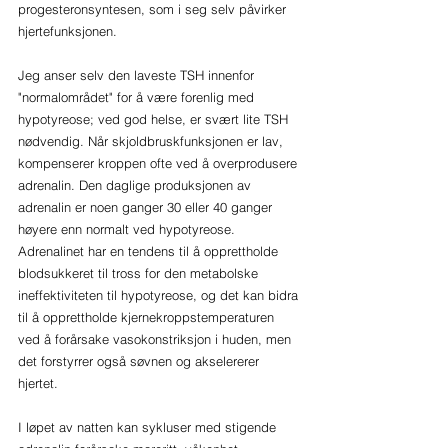
progesteronsyntesen, som i seg selv påvirker 
hjertefunksjonen.
Jeg anser selv den laveste TSH innenfor 
"normalområdet" for å være forenlig med 
hypotyreose; ved god helse, er svært lite TSH 
nødvendig. Når skjoldbruskfunksjonen er lav, 
kompenserer kroppen ofte ved å overprodusere 
adrenalin. Den daglige produksjonen av 
adrenalin er noen ganger 30 eller 40 ganger 
høyere enn normalt ved hypotyreose. 
Adrenalinet har en tendens til å opprettholde 
blodsukkeret til tross for den metabolske 
ineffektiviteten til hypotyreose, og det kan bidra 
til å opprettholde kjernekroppstemperaturen 
ved å forårsake vasokonstriksjon i huden, men 
det forstyrrer også søvnen og akselererer 
hjertet.
I løpet av natten kan sykluser med stigende 