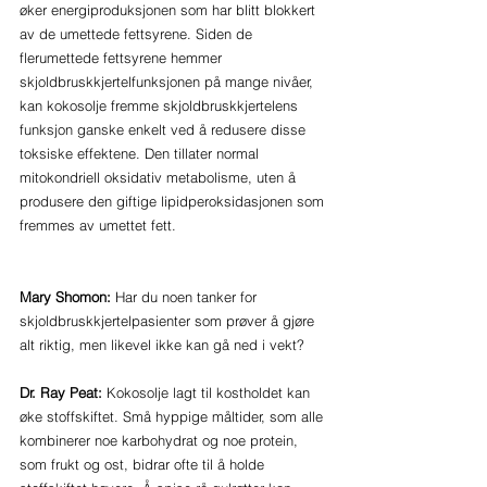
øker energiproduksjonen som har blitt blokkert 
av de umettede fettsyrene. Siden de 
flerumettede fettsyrene hemmer 
skjoldbruskkjertelfunksjonen på mange nivåer, 
kan kokosolje fremme skjoldbruskkjertelens 
funksjon ganske enkelt ved å redusere disse 
toksiske effektene. Den tillater normal 
mitokondriell oksidativ metabolisme, uten å 
produsere den giftige lipidperoksidasjonen som 
fremmes av umettet fett.
Mary Shomon:
 Har du noen tanker for 
skjoldbruskkjertelpasienter som prøver å gjøre 
alt riktig, men likevel ikke kan gå ned i vekt?
Dr. Ray Peat: 
Kokosolje lagt til kostholdet kan 
øke stoffskiftet. Små hyppige måltider, som alle 
kombinerer noe karbohydrat og noe protein, 
som frukt og ost, bidrar ofte til å holde 