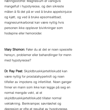
næringsstoffer. Magnesium er vanligvis 
mangelfull i hypotyreose, og den sikreste 
måten å få det på er ved å bruke appelsinjuice 
og kjøtt, og ved å bruke epsomsaltbad; 
magnesiumkarbonat kan være nyttig hvis 
personen ikke opplever bivirkninger som 
hodepine eller hemoroider.
Mary Shomon:
 Føler du at det er noen spesielle 
hensyn, problemer eller behandlinger for menn 
med hypotyreose?
Dr. Ray Peat:
 Skjoldbruskkjerteltilskudd kan 
være nyttig for prostatahypertrofi og noen 
tilfeller av impotens og infertilitet. Noen ganger 
finner en mann som ikke kan legge på seg en 
normal mengde vekt, at et 
skjoldbruskkjerteltilskudd tillater normal 
vektøkning. Benkramper, søvnløshet og 
depresjon er ofte et resultat av hypotyreose. 