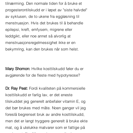
tilnærming. Den normale tiden for å bruke et 
progesterontilskudd er i løpet av "siste halvdel" 
av syklusen, de to ukene fra eggløsning til 
menstruasjon. Hvis det brukes til å behandle 
epilepsi, kreft, emfysem, migrene eller 
leddgikt, eller noe annet så alvorlig at 
menstruasjonsregelmessighet ikke er en 
bekymring, kan den brukes når som helst.
Mary Shomon:
 Hvilke kosttilskudd føler du er 
avgjørende for de fleste med hypotyreose?
Dr. Ray Peat:
 Fordi kvaliteten på kommersielle 
kosttilskudd er farlig lav, er det eneste 
tilskuddet jeg generelt anbefaler vitamin E, og 
det bør brukes med måte. Noen ganger vil jeg 
foreslå begrenset bruk av andre kosttilskudd, 
men det er langt tryggere generelt å bruke ekte 
mat, og å utelukke matvarer som er fattige på 