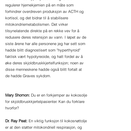
regulerer hjernekjemien på en måte som 
forhindrer overdreven produksjon av ACTH og 
kortisol, og det bidrar til å stabilisere 
mitokondriemetabolismen. Det virker 
tilsynelatende direkte på en rekke vev for å 
redusere deres retensjon av vann. I løpet av de 
siste årene har alle personene jeg har sett som 
hadde blitt diagnostisert som "hyperthyroid" 
faktisk vært hypotyreoide, og hatt fordel av å 
øke deres skjoldbruskkjertelfunksjon; noen av 
disse menneskene hadde også blitt fortalt at 
de hadde Graves sykdom.
Mary Shomon:
 Du er en forkjemper av kokosolje 
for skjoldbruskkjertelpasienter. Kan du forklare 
hvorfor?
Dr. Ray Peat:
 En viktig funksjon til kokosnøttolje 
er at den støtter mitokondriell respirasjon, og 