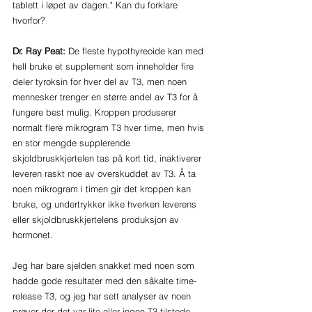
tablett i løpet av dagen." Kan du forklare 
hvorfor? 
Dr. Ray Peat: 
De fleste hypothyreoide kan med 
hell bruke et supplement som inneholder fire 
deler tyroksin for hver del av T3, men noen 
mennesker trenger en større andel av T3 for å 
fungere best mulig. Kroppen produserer 
normalt flere mikrogram T3 hver time, men hvis 
en stor mengde supplerende 
skjoldbruskkjertelen tas på kort tid, inaktiverer 
leveren raskt noe av overskuddet av T3. Å ta 
noen mikrogram i timen gir det kroppen kan 
bruke, og undertrykker ikke hverken leverens 
eller skjoldbruskkjertelens produksjon av 
hormonet.
Jeg har bare sjelden snakket med noen som 
hadde gode resultater med den såkalte time-
release T3, og jeg har sett analyser av noen 
prøver der det var lite eller ingen T3 tilstede. 