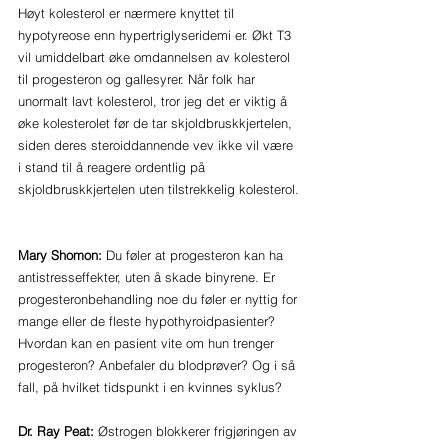
Høyt kolesterol er nærmere knyttet til 
hypotyreose enn hypertriglyseridemi er. Økt T3 
vil umiddelbart øke omdannelsen av kolesterol 
til progesteron og gallesyrer. Når folk har 
unormalt lavt kolesterol, tror jeg det er viktig å 
øke kolesterolet før de tar skjoldbruskkjertelen, 
siden deres steroiddannende vev ikke vil være 
i stand til å reagere ordentlig på 
skjoldbruskkjertelen uten tilstrekkelig kolesterol.
Mary Shomon:
 Du føler at progesteron kan ha 
antistresseffekter, uten å skade binyrene. Er 
progesteronbehandling noe du føler er nyttig for 
mange eller de fleste hypothyroidpasienter? 
Hvordan kan en pasient vite om hun trenger 
progesteron? Anbefaler du blodprøver? Og i så 
fall, på hvilket tidspunkt i en kvinnes syklus?
Dr. Ray Peat:
 Østrogen blokkerer frigjøringen av 