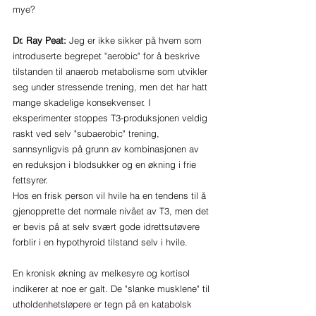
mye?
Dr. Ray Peat: 
Jeg er ikke sikker på hvem som 
introduserte begrepet "aerobic" for å beskrive 
tilstanden til anaerob metabolisme som utvikler 
seg under stressende trening, men det har hatt 
mange skadelige konsekvenser. I 
eksperimenter stoppes T3-produksjonen veldig 
raskt ved selv "subaerobic" trening, 
sannsynligvis på grunn av kombinasjonen av 
en reduksjon i blodsukker og en økning i frie 
fettsyrer. 
Hos en frisk person vil hvile ha en tendens til å 
gjenopprette det normale nivået av T3, men det 
er bevis på at selv svært gode idrettsutøvere 
forblir i en hypothyroid tilstand selv i hvile. 
En kronisk økning av melkesyre og kortisol 
indikerer at noe er galt. De "slanke musklene" til 
utholdenhetsløpere er tegn på en katabolsk 