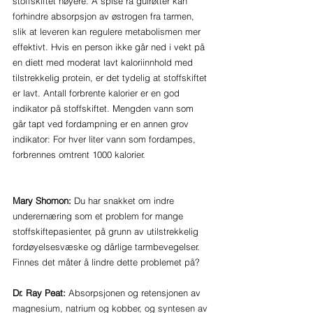
stoffskiftet høyere. Å spise rå gulrøtter kan 
forhindre absorpsjon av østrogen fra tarmen, 
slik at leveren kan regulere metabolismen mer 
effektivt. Hvis en person ikke går ned i vekt på 
en diett med moderat lavt kaloriinnhold med 
tilstrekkelig protein, er det tydelig at stoffskiftet 
er lavt. Antall forbrente kalorier er en god 
indikator på stoffskiftet. Mengden vann som 
går tapt ved fordampning er en annen grov 
indikator: For hver liter vann som fordampes, 
forbrennes omtrent 1000 kalorier.
Mary Shomon:
 Du har snakket om indre 
underernæring som et problem for mange 
stoffskiftepasienter, på grunn av utilstrekkelig 
fordøyelsesvæske og dårlige tarmbevegelser. 
Finnes det måter å lindre dette problemet på?
Dr. Ray Peat: 
Absorpsjonen og retensjonen av 
magnesium, natrium og kobber, og syntesen av 