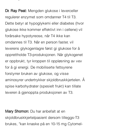
Dr. Ray Peat:
 Mengden glukose i leverceller 
regulerer enzymet som omdanner T4 til T3. 
Dette betyr at hypoglykemi eller diabetes (hvor 
glukose ikke kommer effektivt inn i cellene) vil 
forårsake hypotyreose, når T4 ikke kan 
omdannes til T3. Når en person faster, vil 
leverens glykogenlagre først gi glukose for å 
opprettholde T3-produksjonen. Når glykogenet 
er oppbrukt, tyr kroppen til oppløsning av vev 
for å gi energi. De mobiliserte fettsyrene 
forstyrrer bruken av glukose, og visse 
aminosyrer undertrykker skjoldbruskkjertelen. Å 
spise karbohydrater (spesielt frukt) kan tillate 
leveren å gjenoppta produksjonen av T3.
Mary Shomon:
 Du har anbefalt at en 
skjoldbruskkjertelpasient dersom tilleggs-T3 
brukes, "kan knaske på en 10-15 mg Cytomel-