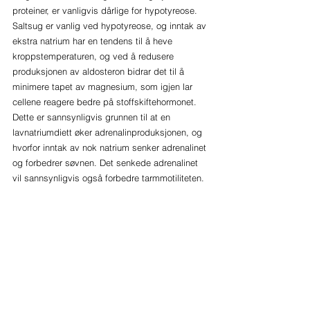
proteiner, er vanligvis dårlige for hypotyreose. 
Saltsug er vanlig ved hypotyreose, og inntak av 
ekstra natrium har en tendens til å heve 
kroppstemperaturen, og ved å redusere 
produksjonen av aldosteron bidrar det til å 
minimere tapet av magnesium, som igjen lar 
cellene reagere bedre på stoffskiftehormonet. 
Dette er sannsynligvis grunnen til at en 
lavnatriumdiett øker adrenalinproduksjonen, og 
hvorfor inntak av nok natrium senker adrenalinet 
og forbedrer søvnen. Det senkede adrenalinet 
vil sannsynligvis også forbedre tarmmotiliteten.
Mary Shomon:
 Du har nevnt egg, melk og 
gelatin som bra for skjoldbruskkjertelen. Kan 
du forklare litt mer om dette?
Dr. Ray Peat:
 Melk inneholder en liten mengde 
stoffskiftehormon og progesteron, men den 