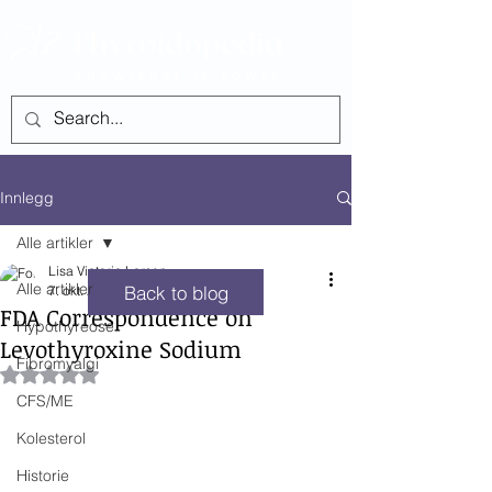
SEE ALL POSTS
Innlegg
Alle artikler
Lisa Victoria Larsen
Alle artikler
Back to blog
7. okt. 2024
0 min lesing
FDA Correspondence on
Hypothyreose
Levothyroxine Sodium
Fibromyalgi
Gitt NaN av 5 stjerner.
CFS/ME
Kolesterol
Historie