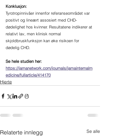
Konklusjon:
Tyrotropinnivåer innenfor referanseområdet var 
positivt og lineært assosiert med CHD-
dødelighet hos kvinner. Resultatene indikerer at 
relativt lav, men klinisk normal 
skjoldbruskfunksjon kan øke risikoen for 
dødelig CHD.
Se hele studien her: 
https://jamanetwork.com/journals/jamainternalm
edicine/fullarticle/414170
Hjerte
Se alle
Relaterte innlegg