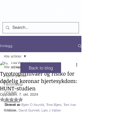
SEE ALL POSTS
Innlegg
Alle artikler
Lisa Victoria Larsen
Alle artikler
Back to blog
13. nov. 2023
1 min lesing
Tyrotropinnivåer og risiko for
Hypothyreose
dødelig koronar hjertesykdom:
Fibromyalgi
HUNT-studien
CFS/ME
Oppdatert:
7. okt. 2024
Gitt NaN av 5 stjerner.
Kolesterol
Skrevet av 
Bjørn O Asvold
, 
Trine Bjøro
, 
Tom Ivar 
Historie
L Nilsen
, 
David Gunnell
, 
Lars J Vatten