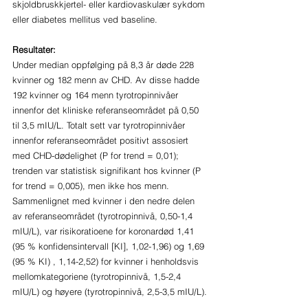
skjoldbruskkjertel- eller kardiovaskulær sykdom 
eller diabetes mellitus ved baseline.
Resultater:
Under median oppfølging på 8,3 år døde 228 
kvinner og 182 menn av CHD. Av disse hadde 
192 kvinner og 164 menn tyrotropinnivåer 
innenfor det kliniske referanseområdet på 0,50 
til 3,5 mIU/L. Totalt sett var tyrotropinnivåer 
innenfor referanseområdet positivt assosiert 
med CHD-dødelighet (P for trend = 0,01); 
trenden var statistisk signifikant hos kvinner (P 
for trend = 0,005), men ikke hos menn. 
Sammenlignet med kvinner i den nedre delen 
av referanseområdet (tyrotropinnivå, 0,50-1,4 
mIU/L), var risikoratioene for koronardød 1,41 
(95 % konfidensintervall [KI], 1,02-1,96) og 1,69 
(95 % KI) , 1,14-2,52) for kvinner i henholdsvis 
mellomkategoriene (tyrotropinnivå, 1,5-2,4 
mIU/L) og høyere (tyrotropinnivå, 2,5-3,5 mIU/L).