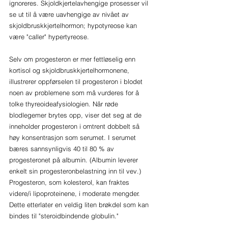
ignoreres. Skjoldkjertelavhengige prosesser vil 
se ut til å være uavhengige av nivået av 
skjoldbruskkjertelhormon; hypotyreose kan 
være "caller" hypertyreose.
Selv om progesteron er mer fettløselig enn 
kortisol og skjoldbruskkjertelhormonene, 
illustrerer oppførselen til progesteron i blodet 
noen av problemene som må vurderes for å 
tolke thyreoideafysiologien. Når røde 
blodlegemer brytes opp, viser det seg at de 
inneholder progesteron i omtrent dobbelt så 
høy konsentrasjon som serumet. I serumet 
bæres sannsynligvis 40 til 80 % av 
progesteronet på albumin. (Albumin leverer 
enkelt sin progesteronbelastning inn til vev.) 
Progesteron, som kolesterol, kan fraktes 
videre/i lipoproteinene, i moderate mengder. 
Dette etterlater en veldig liten brøkdel som kan 
bindes til "steroidbindende globulin."