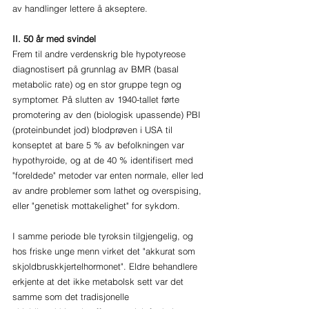
av handlinger lettere å akseptere.
II. 50 år med svindel
Frem til andre verdenskrig ble hypotyreose 
diagnostisert på grunnlag av BMR (basal 
metabolic rate) og en stor gruppe tegn og 
symptomer. På slutten av 1940-tallet førte 
promotering av den (biologisk upassende) PBI 
(proteinbundet jod) blodprøven i USA til 
konseptet at bare 5 % av befolkningen var 
hypothyroide, og at de 40 % identifisert med 
"foreldede" metoder var enten normale, eller led 
av andre problemer som lathet og overspising, 
eller "genetisk mottakelighet" for sykdom. 
I samme periode ble tyroksin tilgjengelig, og 
hos friske unge menn virket det "akkurat som 
skjoldbruskkjertelhormonet". Eldre behandlere 
erkjente at det ikke metabolsk sett var det 
samme som det tradisjonelle 