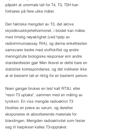
påpekt at unormale tall for T4, T3, TSH kan 
forklares på flere ulike måter.
Den faktiske mengden av T3, det aktive 
skjoldbruskkjertelhormonet, i blodet kan måles 
med rimelig nøyaktighet (ved hjelp av 
radioimmunoassay, RIA), og denne enkelttesten 
samsvarer bedre med stoffskiftet og andre 
meningsfulle biologiske responser enn andre 
standardtester gjør. Men likevel er dette bare en 
statistisk korrespondanse, og det indikerer ikke 
at et bestemt tall er riktig for en bestemt person.
Noen ganger brukes en test kalt RT3U, eller 
"resin T3 uptake", sammen med en måling av 
tyroksin. En viss mengde radioaktivt T3 
tilsettes en prøve av serum, og deretter 
eksponeres et absorberende materiale for 
blandingen. Mengden radioaktivitet som fester 
seg til harpiksen kalles T3-opptaket. 