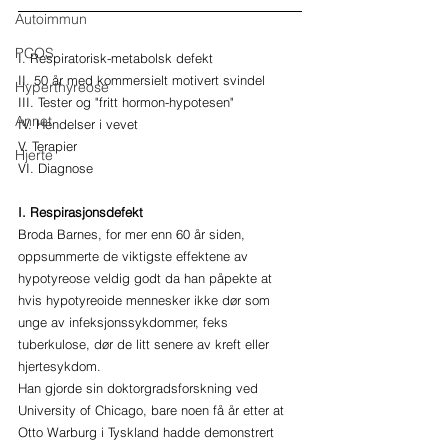
Autoimmun
PCOS
I. Respiratorisk-metabolsk defekt
II. 50 år med kommersielt motivert svindel
Hyperthyreose
III. Tester og "fritt hormon-hypotesen"
Annet
IV. Hendelser i vevet
V. Terapier
Hjerte
VI. Diagnose
I. Respirasjonsdefekt
Broda Barnes, for mer enn 60 år siden, 
oppsummerte de viktigste effektene av 
hypotyreose veldig godt da han påpekte at 
hvis hypotyreoide mennesker ikke dør som 
unge av infeksjonssykdommer, feks 
tuberkulose, dør de litt senere av kreft eller 
hjertesykdom. 
Han gjorde sin doktorgradsforskning ved 
University of Chicago, bare noen få år etter at 
Otto Warburg i Tyskland hadde demonstrert 