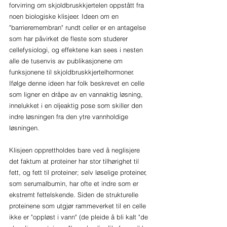
forvirring om skjoldbruskkjertelen oppstått fra 
noen biologiske klisjeer. Ideen om en 
"barrieremembran" rundt celler er en antagelse 
som har påvirket de fleste som studerer 
cellefysiologi, og effektene kan sees i nesten 
alle de tusenvis av publikasjonene om 
funksjonene til skjoldbruskkjertelhormoner. 
Ifølge denne ideen har folk beskrevet en celle 
som ligner en dråpe av en vannaktig løsning, 
innelukket i en oljeaktig pose som skiller den 
indre løsningen fra den ytre vannholdige 
løsningen. 
Klisjeen opprettholdes bare ved å neglisjere 
det faktum at proteiner har stor tilhørighet til 
fett, og fett til proteiner; selv løselige proteiner, 
som serumalbumin, har ofte et indre som er 
ekstremt fettelskende. Siden de strukturelle 
proteinene som utgjør rammeverket til en celle 
ikke er "oppløst i vann" (de pleide å bli kalt "de 