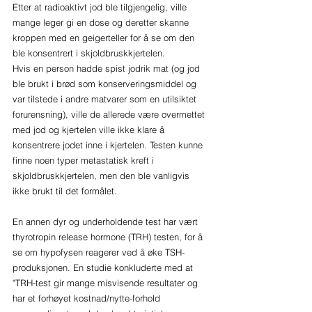
Etter at radioaktivt jod ble tilgjengelig, ville 
mange leger gi en dose og deretter skanne 
kroppen med en geigerteller for å se om den 
ble konsentrert i skjoldbruskkjertelen. 
Hvis en person hadde spist jodrik mat (og jod 
ble brukt i brød som konserveringsmiddel og 
var tilstede i andre matvarer som en utilsiktet 
forurensning), ville de allerede være overmettet 
med jod og kjertelen ville ikke klare å 
konsentrere jodet inne i kjertelen. Testen kunne 
finne noen typer metastatisk kreft i 
skjoldbruskkjertelen, men den ble vanligvis 
ikke brukt til det formålet.
En annen dyr og underholdende test har vært 
thyrotropin release hormone (TRH) testen, for å 
se om hypofysen reagerer ved å øke TSH-
produksjonen. En studie konkluderte med at 
"TRH-test gir mange misvisende resultater og 
har et forhøyet kostnad/nytte-forhold 