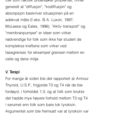
folk som faktisk undersøker problemet, finner 
generelt at "diffusjon", "kodiffusjon" og 
absorpsjon beskriver situasjonen på en 
adekvat måte (f.eks. B.A. Luxon, 1997; 
McLeese og Eales, 1996). "Aktiv transport" og 
"membranpumper" er ideer som virker 
nødvendige for folk som ikke har studert de 
komplekse kreftene som virker ved 
fasegrenser, for eksempel grensen mellom en 
celle og dens miljø.
V. Terapi
For mange år siden ble det rapportert at Armour 
Thyroid, U.S.P., frigjorde T3 og T4 når de ble 
fordøyd, i forholdet 1:3, og at folk som brukte 
det hadde mye høyere forhold mellom T3 og T4 
i serumet enn folk som bare tok tyroksin. 
Argumentet som ble fremsatt var at tyroksin var 
overlegen Thyroid U.S.P., uten å forklare 
betydningen av det faktum at friske mennesker 
som ikke tok noe skjoldbruskkjerteltilskudd 