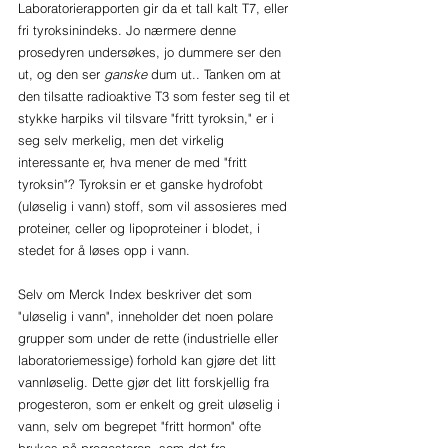
Laboratorierapporten gir da et tall kalt T7, eller 
fri tyroksinindeks. Jo nærmere denne 
prosedyren undersøkes, jo dummere ser den 
ut, og den ser 
ganske
 dum ut.. Tanken om at 
den tilsatte radioaktive T3 som fester seg til et 
stykke harpiks vil tilsvare "fritt tyroksin," er i 
seg selv merkelig, men det virkelig 
interessante er, hva mener de med "fritt 
tyroksin"? Tyroksin er et ganske hydrofobt 
(uløselig i vann) stoff, som vil assosieres med 
proteiner, celler og lipoproteiner i blodet, i 
stedet for å løses opp i vann.
Selv om Merck Index beskriver det som 
"uløselig i vann", inneholder det noen polare 
grupper som under de rette (industrielle eller 
laboratoriemessige) forhold kan gjøre det litt 
vannløselig. Dette gjør det litt forskjellig fra 
progesteron, som er enkelt og greit uløselig i 
vann, selv om begrepet "fritt hormon" ofte 