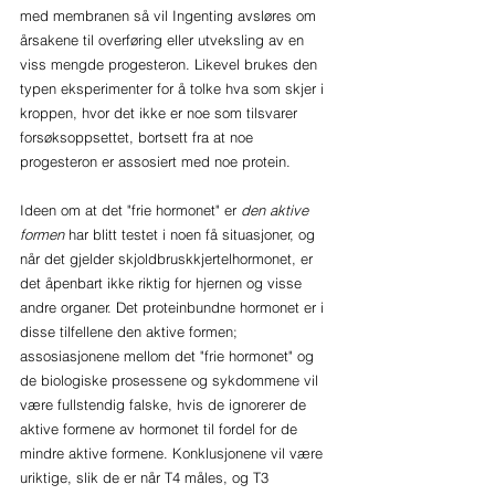
med membranen så vil Ingenting avsløres om 
årsakene til overføring eller utveksling av en 
viss mengde progesteron. Likevel brukes den 
typen eksperimenter for å tolke hva som skjer i 
kroppen, hvor det ikke er noe som tilsvarer 
forsøksoppsettet, bortsett fra at noe 
progesteron er assosiert med noe protein.
Ideen om at det "frie hormonet" er 
den aktive 
formen
 har blitt testet i noen få situasjoner, og 
når det gjelder skjoldbruskkjertelhormonet, er 
det åpenbart ikke riktig for hjernen og visse 
andre organer. Det proteinbundne hormonet er i 
disse tilfellene den aktive formen; 
assosiasjonene mellom det "frie hormonet" og 
de biologiske prosessene og sykdommene vil 
være fullstendig falske, hvis de ignorerer de 
aktive formene av hormonet til fordel for de 
mindre aktive formene. Konklusjonene vil være 
uriktige, slik de er når T4 måles, og T3 