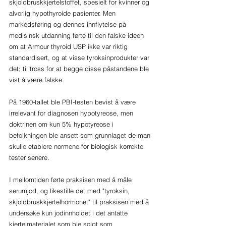
skjoldbruskkjertelstoffet, spesielt for kvinner og 
alvorlig hypothyroide pasienter. Men 
markedsføring og dennes innflytelse på 
medisinsk utdanning førte til den falske ideen 
om at Armour thyroid USP ikke var riktig 
standardisert, og at visse tyroksinprodukter var 
det; til tross for at begge disse påstandene ble 
vist å være falske.
På 1960-tallet ble PBI-testen bevist å være 
irrelevant for diagnosen hypotyreose, men 
doktrinen om kun 5% hypotyreose i 
befolkningen ble ansett som grunnlaget de man 
skulle etablere normene for biologisk korrekte 
tester senere.
I mellomtiden førte praksisen med å måle 
serumjod, og likestille det med "tyroksin, 
skjoldbruskkjertelhormonet" til praksisen med å 
undersøke kun jodinnholdet i det antatte 
kjertelmaterialet som ble solgt som 