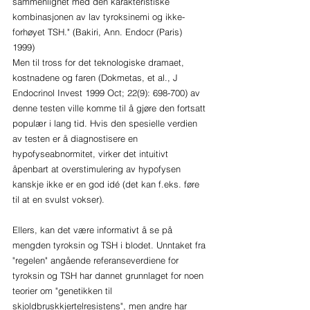
sammenlignet med den karakteristiske 
kombinasjonen av lav tyroksinemi og ikke-
forhøyet TSH." (Bakiri, Ann. Endocr (Paris) 
1999) 
Men til tross for det teknologiske dramaet, 
kostnadene og faren (Dokmetas, et al., J 
Endocrinol Invest 1999 Oct; 22(9): 698-700) av 
denne testen ville komme til å gjøre den fortsatt 
populær i lang tid. Hvis den spesielle verdien 
av testen er å diagnostisere en 
hypofyseabnormitet, virker det intuitivt 
åpenbart at overstimulering av hypofysen 
kanskje ikke er en god idé (det kan f.eks. føre 
til at en svulst vokser).
Ellers, kan det være informativt å se på 
mengden tyroksin og TSH i blodet. Unntaket fra 
"regelen" angående referanseverdiene for 
tyroksin og TSH har dannet grunnlaget for noen 
teorier om "genetikken til 
skjoldbruskkjertelresistens", men andre har 