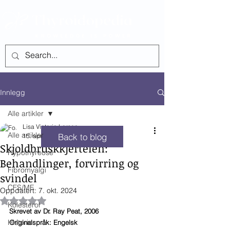
SEE ALL POSTS
Innlegg
Alle artikler
Lisa Victoria Larsen
Alle artikler
Back to blog
15. apr. 2023
19 min lesing
Skjoldbruskkjertelen:
Hypothyreose
Behandlinger, forvirring og
Fibromyalgi
svindel
CFS/ME
Oppdatert:
7. okt. 2024
Gitt NaN av 5 stjerner.
Kolesterol
Skrevet av Dr. Ray Peat, 2006
Historie
Originalspråk: Engelsk