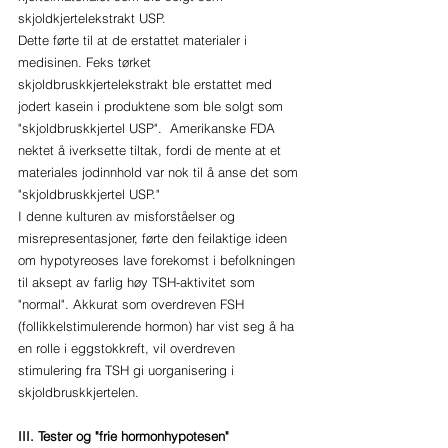
skjoldkjertelekstrakt USP. 
Dette førte til at de erstattet materialer i 
medisinen. Feks tørket 
skjoldbruskkjertelekstrakt ble erstattet med 
jodert kasein i produktene som ble solgt som 
"skjoldbruskkjertel USP".  Amerikanske FDA 
nektet å iverksette tiltak, fordi de mente at et 
materiales jodinnhold var nok til å anse det som 
"skjoldbruskkjertel USP." 
I denne kulturen av misforståelser og 
misrepresentasjoner, førte den feilaktige ideen 
om hypotyreoses lave forekomst i befolkningen 
til aksept av farlig høy TSH-aktivitet som 
"normal". Akkurat som overdreven FSH 
(follikkelstimulerende hormon) har vist seg å ha 
en rolle i eggstokkreft, vil overdreven 
stimulering fra TSH gi uorganisering i 
skjoldbruskkjertelen.
III. Tester og "frie hormonhypotesen"