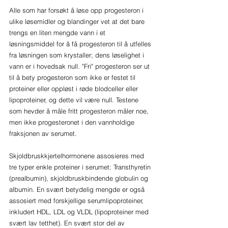
Alle som har forsøkt å løse opp progesteron i 
ulike løsemidler og blandinger vet at det bare 
trengs en liten mengde vann i et 
løsningsmiddel for å få progesteron til å utfelles 
fra løsningen som krystaller; dens løselighet i 
vann er i hovedsak null. "Fri" progesteron ser ut 
til å bety progesteron som ikke er festet til 
proteiner eller oppløst i røde blodceller eller 
lipoproteiner, og dette vil være null. Testene 
som hevder å måle fritt progesteron måler noe, 
men ikke progesteronet i den vannholdige 
fraksjonen av serumet.
Skjoldbruskkjertelhormonene assosieres med 
tre typer enkle proteiner i serumet: Transthyretin 
(prealbumin), skjoldbruskbindende globulin og 
albumin. En svært betydelig mengde er også 
assosiert med forskjellige serumlipoproteiner, 
inkludert HDL, LDL og VLDL (lipoproteiner med 
svært lav tetthet). En svært stor del av 