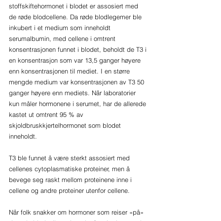
stoffskiftehormonet i blodet er assosiert med 
de røde blodcellene. Da røde blodlegemer ble 
inkubert i et medium som inneholdt 
serumalbumin, med cellene i omtrent 
konsentrasjonen funnet i blodet, beholdt de T3 i 
en konsentrasjon som var 13,5 ganger høyere 
enn konsentrasjonen til mediet. I en større 
mengde medium var konsentrasjonen av T3 50 
ganger høyere enn mediets. Når laboratorier 
kun måler hormonene i serumet, har de allerede 
kastet ut omtrent 95 % av 
skjoldbruskkjertelhormonet som blodet 
inneholdt.
T3 ble funnet å være sterkt assosiert med 
cellenes cytoplasmatiske proteiner, men å 
bevege seg raskt mellom proteinene inne i 
cellene og andre proteiner utenfor cellene.
Når folk snakker om hormoner som reiser «på» 