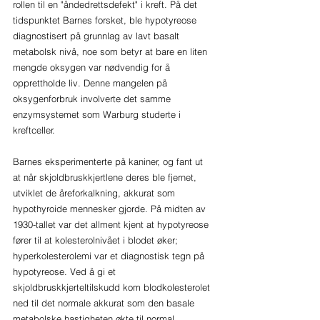
rollen til en "åndedrettsdefekt" i kreft. På det 
tidspunktet Barnes forsket, ble hypotyreose 
diagnostisert på grunnlag av lavt basalt 
metabolsk nivå, noe som betyr at bare en liten 
mengde oksygen var nødvendig for å 
opprettholde liv. Denne mangelen på 
oksygenforbruk involverte det samme 
enzymsystemet som Warburg studerte i 
kreftceller.
Barnes eksperimenterte på kaniner, og fant ut 
at når skjoldbruskkjertlene deres ble fjernet, 
utviklet de åreforkalkning, akkurat som 
hypothyroide mennesker gjorde. På midten av 
1930-tallet var det allment kjent at hypotyreose 
fører til at kolesterolnivået i blodet øker; 
hyperkolesterolemi var et diagnostisk tegn på 
hypotyreose. Ved å gi et 
skjoldbruskkjerteltilskudd kom blodkolesterolet 
ned til det normale akkurat som den basale 
metabolske hastigheten økte til normal 