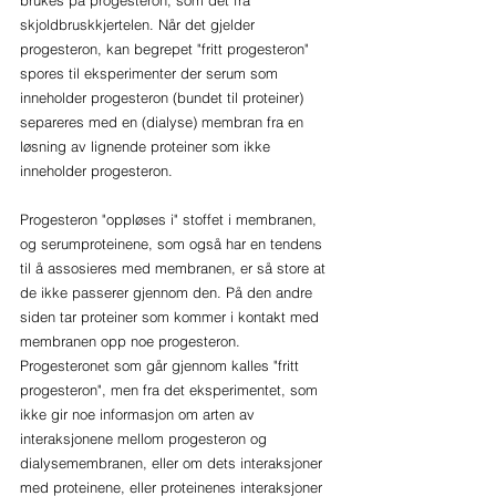
brukes på progesteron, som det fra 
skjoldbruskkjertelen. Når det gjelder 
progesteron, kan begrepet "fritt progesteron" 
spores til eksperimenter der serum som 
inneholder progesteron (bundet til proteiner) 
separeres med en (dialyse) membran fra en 
løsning av lignende proteiner som ikke 
inneholder progesteron.
Progesteron "oppløses i" stoffet i membranen, 
og serumproteinene, som også har en tendens 
til å assosieres med membranen, er så store at 
de ikke passerer gjennom den. På den andre 
siden tar proteiner som kommer i kontakt med 
membranen opp noe progesteron. 
Progesteronet som går gjennom kalles "fritt 
progesteron", men fra det eksperimentet, som 
ikke gir noe informasjon om arten av 
interaksjonene mellom progesteron og 
dialysemembranen, eller om dets interaksjoner 
med proteinene, eller proteinenes interaksjoner 