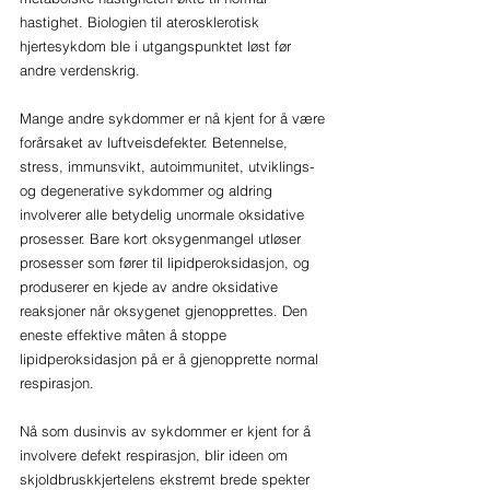
hastighet. Biologien til aterosklerotisk 
hjertesykdom ble i utgangspunktet løst før 
andre verdenskrig.
Mange andre sykdommer er nå kjent for å være 
forårsaket av luftveisdefekter. Betennelse, 
stress, immunsvikt, autoimmunitet, utviklings- 
og degenerative sykdommer og aldring 
involverer alle betydelig unormale oksidative 
prosesser. Bare kort oksygenmangel utløser 
prosesser som fører til lipidperoksidasjon, og 
produserer en kjede av andre oksidative 
reaksjoner når oksygenet gjenopprettes. Den 
eneste effektive måten å stoppe 
lipidperoksidasjon på er å gjenopprette normal 
respirasjon.
Nå som dusinvis av sykdommer er kjent for å 
involvere defekt respirasjon, blir ideen om 
skjoldbruskkjertelens ekstremt brede spekter 