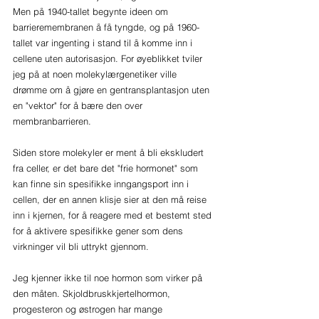
Men på 1940-tallet begynte ideen om 
barrieremembranen å få tyngde, og på 1960-
tallet var ingenting i stand til å komme inn i 
cellene uten autorisasjon. For øyeblikket tviler 
jeg på at noen molekylærgenetiker ville 
drømme om å gjøre en gentransplantasjon uten 
en "vektor" for å bære den over 
membranbarrieren.
Siden store molekyler er ment å bli ekskludert 
fra celler, er det bare det "frie hormonet" som 
kan finne sin spesifikke inngangsport inn i 
cellen, der en annen klisje sier at den må reise 
inn i kjernen, for å reagere med et bestemt sted 
for å aktivere spesifikke gener som dens 
virkninger vil bli uttrykt gjennom.
Jeg kjenner ikke til noe hormon som virker på 
den måten. Skjoldbruskkjertelhormon, 
progesteron og østrogen har mange 