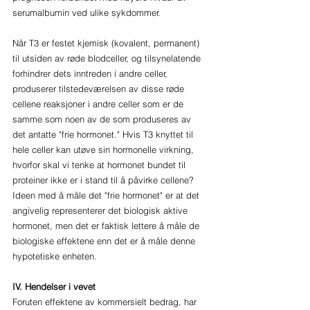
serumalbumin ved ulike sykdommer.
Når T3 er festet kjemisk (kovalent, permanent) 
til utsiden av røde blodceller, og tilsynelatende 
forhindrer dets inntreden i andre celler, 
produserer tilstedeværelsen av disse røde 
cellene reaksjoner i andre celler som er de 
samme som noen av de som produseres av 
det antatte "frie hormonet." Hvis T3 knyttet til 
hele celler kan utøve sin hormonelle virkning, 
hvorfor skal vi tenke at hormonet bundet til 
proteiner ikke er i stand til å påvirke cellene? 
Ideen med å måle det "frie hormonet" er at det 
angivelig representerer det biologisk aktive 
hormonet, men det er faktisk lettere å måle de 
biologiske effektene enn det er å måle denne 
hypotetiske enheten. 
IV. Hendelser i vevet
Foruten effektene av kommersielt bedrag, har 