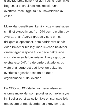
uløselige proteinene"), er den lipofile fasen ikke 
begrenset til en ultramikroskopisk tynn 
overflate, men utgjør faktisk hoveddelen av 
cellen.
Molekylærgenetikere liker å knytte vitenskapen 
sin til et eksperiment fra 1944 som ble utført av 
Avery., et al. Averys gruppe visste om et 
tidligere eksperiment, som hadde vist at når 
døde bakterier ble lagt med levende bakterier, 
dukket egenskapene til de døde bakteriene 
opp i de levende bakteriene. Averys gruppe 
ekstraherte DNA fra de døde bakteriene, og 
viste at å legge det ved levende bakterier, 
overføres egenskapene fra de døde 
organismene til de levende.
På 1930- og 1940-tallet var bevegelsen av 
enorme molekyler som proteiner og nukleinsyrer 
inn i celler og ut av celler ikke en stor sak; folk 
observerte at det skjedde, og skrev om det. 