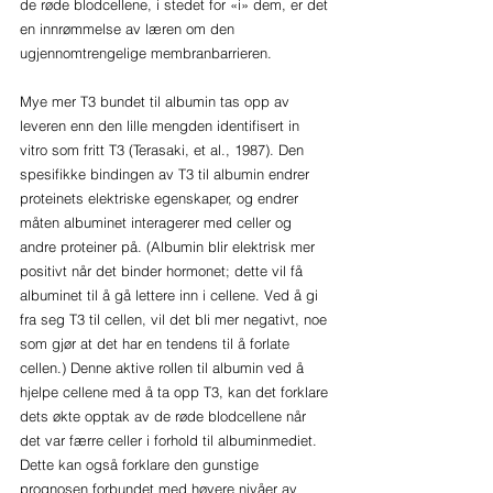
de røde blodcellene, i stedet for «i» dem, er det 
en innrømmelse av læren om den 
ugjennomtrengelige membranbarrieren.
Mye mer T3 bundet til albumin tas opp av 
leveren enn den lille mengden identifisert in 
vitro som fritt T3 (Terasaki, et al., 1987). Den 
spesifikke bindingen av T3 til albumin endrer 
proteinets elektriske egenskaper, og endrer 
måten albuminet interagerer med celler og 
andre proteiner på. (Albumin blir elektrisk mer 
positivt når det binder hormonet; dette vil få 
albuminet til å gå lettere inn i cellene. Ved å gi 
fra seg T3 til cellen, vil det bli mer negativt, noe 
som gjør at det har en tendens til å forlate 
cellen.) Denne aktive rollen til albumin ved å 
hjelpe cellene med å ta opp T3, kan det forklare 
dets økte opptak av de røde blodcellene når 
det var færre celler i forhold til albuminmediet. 
Dette kan også forklare den gunstige 
prognosen forbundet med høyere nivåer av 