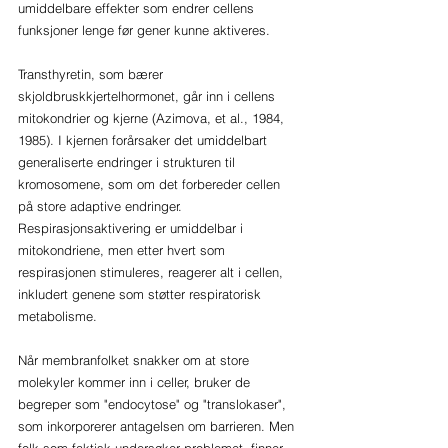
umiddelbare effekter som endrer cellens 
funksjoner lenge før gener kunne aktiveres.
Transthyretin, som bærer 
skjoldbruskkjertelhormonet, går inn i cellens 
mitokondrier og kjerne (Azimova, et al., 1984, 
1985). I kjernen forårsaker det umiddelbart 
generaliserte endringer i strukturen til 
kromosomene, som om det forbereder cellen 
på store adaptive endringer. 
Respirasjonsaktivering er umiddelbar i 
mitokondriene, men etter hvert som 
respirasjonen stimuleres, reagerer alt i cellen, 
inkludert genene som støtter respiratorisk 
metabolisme. 
Når membranfolket snakker om at store 
molekyler kommer inn i celler, bruker de 
begreper som "endocytose" og "translokaser", 
som inkorporerer antagelsen om barrieren. Men 