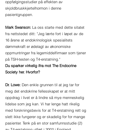
oppfølgingsstudier på effekten av 
skjoldbruskkjertelhormon i denne 
pasientgruppen.
Mark Swanson:
 La oss starte med dette sitatet 
fra nettstedet ditt: "Jeg lærte fort i løpet av de 
16 årene at endokrinologisk spesialitets 
dømmekraft er ødelagt av økonomiske 
oppmuntringer fra legemiddelfirmaer som tjener 
på TSH-testen og T4-erstatning." 
Du sparker virkelig ifra mot The Endocrine 
Society her. Hvorfor?
Dr. Lowe: 
Den enkle grunnen til at jeg tar for 
meg det endokrine fellesskapet er at mitt 
oppdrag i livet er å lindre så mye menneskelig 
lidelse som jeg kan. Vi har lenge hatt rikelig 
med forskningsbevis for at T4-erstatning rett og 
slett ikke fungerer og er skadelig for for mange 
pasienter. Tenk på en stor samfunnsstudie (2) 
av T4-erstatning utført i 2002 i England. 