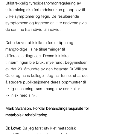
Utilstrekkelig tyreoideahormonregulering av 
ulike biologiske forbindelser kan gi opphav til 
ulike symptomer og tegn. De resulterende 
symptomene og tegnene er ikke nødvendigvis 
de samme fra individ til individ. 
Dette krever at klinikere forblir åpne og 
mangfoldige i sine tilnærminger til 
differensialdiagnose. Denne kliniske 
tilnærmingen ble brukt mye rundt begynnelsen 
av det 20. århundre av den berømte Dr William 
Osler og hans kolleger. Jeg har funnet ut at det 
å studere publikasjonene deres oppmuntrer til 
riktig orientering, som mange av oss kaller 
«klinisk medisin».
Mark Swanson: Forklar behandlingsrasjonale for 
metabolsk rehabilitering.
Dr. Lowe: 
Da jeg først utviklet metabolsk 