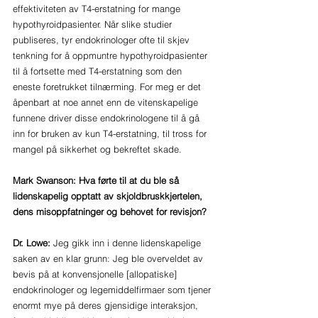
effektiviteten av T4-erstatning for mange 
hypothyroidpasienter. Når slike studier 
publiseres, tyr endokrinologer ofte til skjev 
tenkning for å oppmuntre hypothyroidpasienter 
til å fortsette med T4-erstatning som den 
eneste foretrukket tilnærming. For meg er det 
åpenbart at noe annet enn de vitenskapelige 
funnene driver disse endokrinologene til å gå 
inn for bruken av kun T4-erstatning, til tross for 
mangel på sikkerhet og bekreftet skade.
Mark Swanson: Hva førte til at du ble så 
lidenskapelig opptatt av skjoldbruskkjertelen, 
dens misoppfatninger og behovet for revisjon?
Dr. Lowe: 
Jeg gikk inn i denne lidenskapelige 
saken av en klar grunn: Jeg ble overveldet av 
bevis på at konvensjonelle [allopatiske] 
endokrinologer og legemiddelfirmaer som tjener 
enormt mye på deres gjensidige interaksjon, 