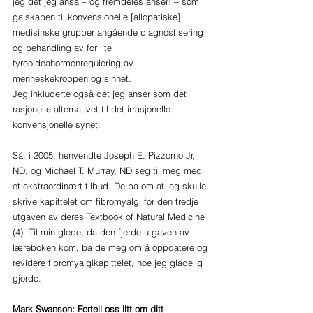
jeg det jeg anså – og fremdeles anser! – som 
galskapen til konvensjonelle [allopatiske] 
medisinske grupper angående diagnostisering 
og behandling av for lite 
tyreoideahormonregulering av 
menneskekroppen og sinnet. 
Jeg inkluderte også det jeg anser som det 
rasjonelle alternativet til det irrasjonelle 
konvensjonelle synet. 
Så, i 2005, henvendte Joseph E. Pizzorno Jr, 
ND, og Michael T. Murray, ND seg til meg med 
et ekstraordinært tilbud. De ba om at jeg skulle 
skrive kapittelet om fibromyalgi for den tredje 
utgaven av deres Textbook of Natural Medicine 
(4). Til min glede, da den fjerde utgaven av 
læreboken kom, ba de meg om å oppdatere og 
revidere fibromyalgikapittelet, noe jeg gladelig 
gjorde.
Mark Swanson: Fortell oss litt om ditt 