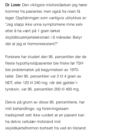
Dr. Lowe: 
Den viktigste misforståelsen jeg hører 
kommer fra pasienter, men også fra noen få 
leger. Oppfatningen som vanligvis uttrykkes er: 
"Jeg slapp ikke unna symptomene mine selv 
etter å ha vært på 1 grain tørket 
skjoldbruskkjertelekstrakt i 6 måneder. Betyr 
det at jeg er hormonresistent?"
Forskere har studert den 95. percentilen der de 
fleste hypothyroidpasienter ble friske før TSH 
ble problematisk på begynnelsen av 1970-
tallet. Den 95. percentilen var 2 til 4 grain av 
NDT, eller 120 til 240 mg; når det gjelder l-
tyroksin, var 95. percentilen 200 til 400 mg. 
Delvis på grunn av disse 95. percentilene, har 
mitt behandlings- og forskningsteam 
tradisjonelt sett ikke vurdert at en pasient kan 
ha delvis cellulær motstand mot 
skjoldkjertelhormon bortsett fra ved én tilstand: 