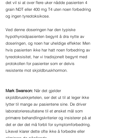
det vil si at over flere uker nådde pasienten 4 
grain NDT eller 400 mg T4 uten noen forbedring 
og ingen tyreotoksikose. 
Ved denne doseringen har den typiske 
hypothyroidpasienten begynt å dra nytte av 
doseringen, og noen har uheldige effekter. Men 
hvis pasienten ikke har hatt noen forbedring av 
tyreotoksisitet, har vi tradisjonelt begynt med 
protokollen for pasienter som er delvis 
resistente mot skjoldbruskhormon.
Mark Swanson:
 Når det gjelder 
skjoldbruskkjertelen, ser det ut til at leger ikke 
lytter til mange av pasientene sine. De driver 
laboratorieresultatene til et ønsket mål som 
primære behandlingskriterier og insisterer på at 
det er der det må forbli for symptomforbedring. 
Likevel klarer dette ofte ikke å forbedre eller 