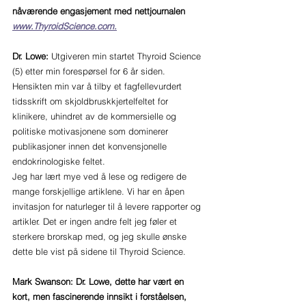
nåværende engasjement med nettjournalen 
www.ThyroidScience.com.
Dr. Lowe: 
Utgiveren min startet Thyroid Science 
(5) etter min forespørsel for 6 år siden. 
Hensikten min var å tilby et fagfellevurdert 
tidsskrift om skjoldbruskkjertelfeltet for 
klinikere, uhindret av de kommersielle og 
politiske motivasjonene som dominerer 
publikasjoner innen det konvensjonelle 
endokrinologiske feltet. 
Jeg har lært mye ved å lese og redigere de 
mange forskjellige artiklene. Vi har en åpen 
invitasjon for naturleger til å levere rapporter og 
artikler. Det er ingen andre felt jeg føler et 
sterkere brorskap med, og jeg skulle ønske 
dette ble vist på sidene til Thyroid Science.
Mark Swanson: Dr. Lowe, dette har vært en 
kort, men fascinerende innsikt i forståelsen, 