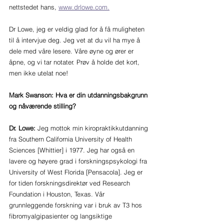
nettstedet hans, 
www.drlowe.com.
Dr Lowe, jeg er veldig glad for å få muligheten 
til å intervjue deg. Jeg vet at du vil ha mye å 
dele med våre lesere. Våre øyne og ører er 
åpne, og vi tar notater. Prøv å holde det kort, 
men ikke utelat noe! 
Mark Swanson: Hva er din utdanningsbakgrunn 
og nåværende stilling?
Dr. Lowe: 
Jeg mottok min kiropraktikkutdanning 
fra Southern California University of Health 
Sciences [Whittier] i 1977. Jeg har også en 
lavere og høyere grad i forskningspsykologi fra 
University of West Florida [Pensacola]. Jeg er 
for tiden forskningsdirektør ved Research 
Foundation i Houston, Texas. Vår 
grunnleggende forskning var i bruk av T3 hos 
fibromyalgipasienter og langsiktige 