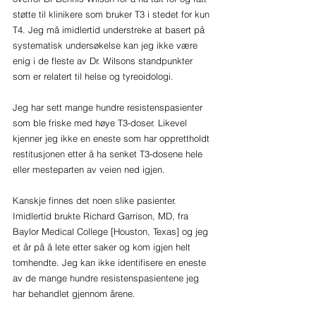
støtte til klinikere som bruker T3 i stedet for kun 
T4. Jeg må imidlertid understreke at basert på 
systematisk undersøkelse kan jeg ikke være 
enig i de fleste av Dr. Wilsons standpunkter 
som er relatert til helse og tyreoidologi. 
Jeg har sett mange hundre resistenspasienter 
som ble friske med høye T3-doser. Likevel 
kjenner jeg ikke en eneste som har opprettholdt 
restitusjonen etter å ha senket T3-dosene hele 
eller mesteparten av veien ned igjen. 
Kanskje finnes det noen slike pasienter. 
Imidlertid brukte Richard Garrison, MD, fra 
Baylor Medical College [Houston, Texas] og jeg 
et år på å lete etter saker og kom igjen helt 
tomhendte. Jeg kan ikke identifisere en eneste 
av de mange hundre resistenspasientene jeg 
har behandlet gjennom årene.