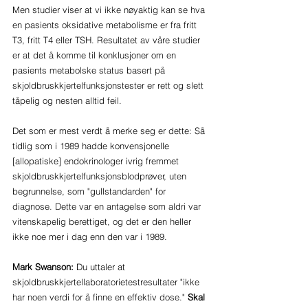
Men studier viser at vi ikke nøyaktig kan se hva 
en pasients oksidative metabolisme er fra fritt 
T3, fritt T4 eller TSH. Resultatet av våre studier 
er at det å komme til konklusjoner om en 
pasients metabolske status basert på 
skjoldbruskkjertelfunksjonstester er rett og slett 
tåpelig og nesten alltid feil. 
Det som er mest verdt å merke seg er dette: Så 
tidlig som i 1989 hadde konvensjonelle 
[allopatiske] endokrinologer ivrig fremmet 
skjoldbruskkjertelfunksjonsblodprøver, uten 
begrunnelse, som "gullstandarden" for 
diagnose. Dette var en antagelse som aldri var 
vitenskapelig berettiget, og det er den heller 
ikke noe mer i dag enn den var i 1989.
Mark Swanson:
 Du uttaler at 
skjoldbruskkjertellaboratorietestresultater "ikke 
har noen verdi for å finne en effektiv dose."
 Skal 