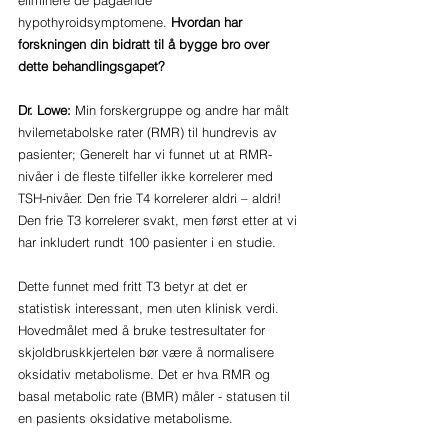
eliminere de pågående 
hypothyroidsymptomene. 
Hvordan har 
forskningen din bidratt til å bygge bro over 
dette behandlingsgapet?
Dr. Lowe: 
Min forskergruppe og andre har målt 
hvilemetabolske rater (RMR) til hundrevis av 
pasienter; Generelt har vi funnet ut at RMR-
nivåer i de fleste tilfeller ikke korrelerer med 
TSH-nivåer. Den frie T4 korrelerer aldri – aldri! 
Den frie T3 korrelerer svakt, men først etter at vi 
har inkludert rundt 100 pasienter i en studie. 
Dette funnet med fritt T3 betyr at det er 
statistisk interessant, men uten klinisk verdi. 
Hovedmålet med å bruke testresultater for 
skjoldbruskkjertelen bør være å normalisere 
oksidativ metabolisme. Det er hva RMR og 
basal metabolic rate (BMR) måler - statusen til 
en pasients oksidative metabolisme. 