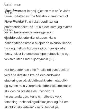
Autoimmun
Mark Swanson:
 Intervjugjesten min er Dr. John 
PCOS
Lowe, forfatter av The Metabolic Treatment of 
Hyperthyreose
Fibromyalgia (1), en ekstraordinær og 
omfattende tekst på 1100 sider, som jeg syntes 
Annet
var en fascinerende reise gjennom 
Hjerte
skjoldbruskkjertelvitenskapen. Hans 
banebrytende arbeid skaper en overbevisende 
kobling mellom fibromyalgi og funksjonelle 
forstyrrelser i thyreoideahypometabolisme og 
vevsresistens mot trijodtyronin (T3). 
Her fortsetter han sine frittalende synspunkter 
ved å ta direkte sikte på den endokrine 
etableringen på skjoldbruskkjertelmetabolikk 
og nytten av å vurdere skjoldbruskkjertelstatus 
slik den nå praktiseres i henhold til 
helsestandarden. Hans omfattende verk, 
forskning, behandlingsdiskusjoner og "alt om 
skjoldbruskkjertelen" kan bli funnet på 