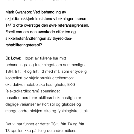
Mark Swanson: Ved behandling av 
skjoldbruskkjertelresistens vil økninger i serum 
T4/T3 ofte overstige den øvre referansegrensen. 
Forell oss om den uønskede effekten og 
sikkerhetshåndteringen av thyreoidea-
rehabiliteringsterapi?
Dr. Lowe: 
I løpet av tiårene har mitt 
behandlings- og forskningsteam sammenlignet 
TSH, fritt T4 og fritt T3 med mål som er tydelig 
kontrollert av skjoldbruskkjertelhormon: 
oksidative metabolske hastigheter, EKG 
[elektrokardiogram] spenninger, 
basaltemperaturer, akillesreflekshastigheter, 
daglige varianser av kortisol og glukose og 
mange andre biokjemiske og fysiologiske tiltak. 
Det vi har funnet er dette: TSH, fritt T4 og fritt 
T3 speiler ikke pålitelig de andre målene. 