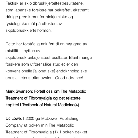
Faktisk er skjoldbruskkjerteltestresultatene, 
som japanske forskere har bekreftet, ekstremt 
dårlige prediktorer for biokjemiske og 
fysiologiske mål på effekten av 
skjoldbruskkjertelhormon. 
Dette har forståelig nok ført til en høy grad av 
mistillit til nytten av 
skjoldbruskfunksjonstestresultater. Blant mange 
forskere som utfører slike studier, er den 
konvensjonelle [allopatiske] endokrinologiske 
spesialitetens triks avslørt. Good riddance! 
Mark Swanson: Fortell oss om The Metabolic 
Treatment of Fibromyalgia og det relaterte 
kapittel i Textbook of Natural Medicine(4).
Dr. Lowe: 
I 2000 ga McDowell Publishing 
Company ut boken min The Metabolic 
Treatment of Fibromyalgia (1). I boken dekket 