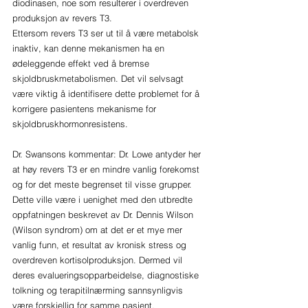
diodinasen, noe som resulterer i overdreven 
produksjon av revers T3. 
Ettersom revers T3 ser ut til å være metabolsk 
inaktiv, kan denne mekanismen ha en 
ødeleggende effekt ved å bremse 
skjoldbruskmetabolismen. Det vil selvsagt 
være viktig å identifisere dette problemet for å 
korrigere pasientens mekanisme for 
skjoldbruskhormonresistens.
Dr. Swansons kommentar: Dr. Lowe antyder her 
at høy revers T3 er en mindre vanlig forekomst 
og for det meste begrenset til visse grupper. 
Dette ville være i uenighet med den utbredte 
oppfatningen beskrevet av Dr. Dennis Wilson 
(Wilson syndrom) om at det er et mye mer 
vanlig funn, et resultat av kronisk stress og 
overdreven kortisolproduksjon. Dermed vil 
deres evalueringsopparbeidelse, diagnostiske 
tolkning og terapitilnærming sannsynligvis 
være forskjellig for samme pasient.