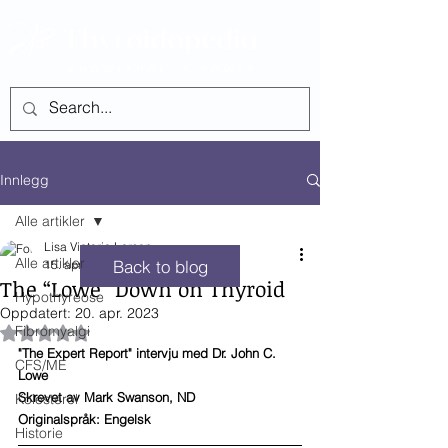
SEE ALL POSTS
Innlegg
Alle artikler
Lisa Victoria Larsen
Alle artikler
Back to blog
15. apr. 2023
11 min lesing
The “Lowe” Down on Thyroid
Hypothyreose
Oppdatert:
20. apr. 2023
Fibromyalgi
Gitt NaN av 5 stjerner.
"The Expert Report" intervju med Dr. John C. 
CFS/ME
Lowe
Skrevet av Mark Swanson, ND
Kolesterol
Originalspråk: Engelsk
Historie