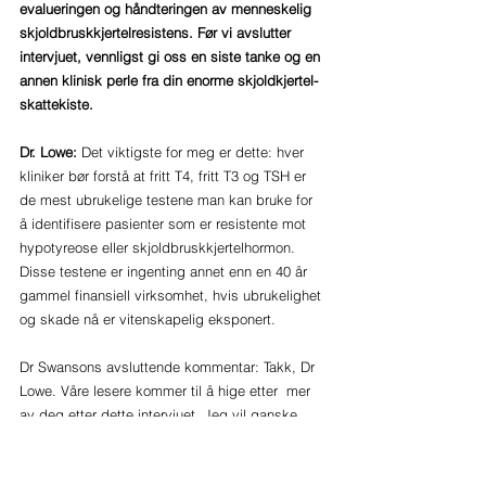
evalueringen og håndteringen av menneskelig 
skjoldbruskkjertelresistens. Før vi avslutter 
intervjuet, vennligst gi oss en siste tanke og en 
annen klinisk perle fra din enorme skjoldkjertel-
skattekiste.
Dr. Lowe: 
Det viktigste for meg er dette: hver 
kliniker bør forstå at fritt T4, fritt T3 og TSH er 
de mest ubrukelige testene man kan bruke for 
å identifisere pasienter som er resistente mot 
hypotyreose eller skjoldbruskkjertelhormon. 
Disse testene er ingenting annet enn en 40 år 
gammel finansiell virksomhet, hvis ubrukelighet 
og skade nå er vitenskapelig eksponert.
Dr Swansons avsluttende kommentar: Takk, Dr 
Lowe. Våre lesere kommer til å hige etter  mer 
av deg etter dette intervjuet. Jeg vil ganske 
enkelt henvise dybdelærings- og 
utdanningserfaringen, sammen med den store 