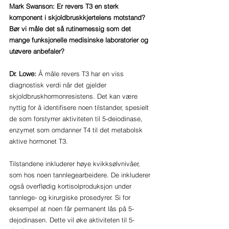
Mark Swanson: Er revers T3 en sterk 
komponent i skjoldbruskkjertelens motstand? 
Bør vi måle det så rutinemessig som det 
mange funksjonelle medisinske laboratorier og 
utøvere anbefaler?
Dr. Lowe: 
Å måle revers T3 har en viss 
diagnostisk verdi når det gjelder 
skjoldbruskhormonresistens. Det kan være 
nyttig for å identifisere noen tilstander, spesielt 
de som forstyrrer aktiviteten til 5-deiodinase, 
enzymet som omdanner T4 til det metabolsk 
aktive hormonet T3. 
Tilstandene inkluderer høye kvikksølvnivåer, 
som hos noen tannlegearbeidere. De inkluderer 
også overflødig kortisolproduksjon under 
tannlege- og kirurgiske prosedyrer. Si for 
eksempel at noen får permanent lås på 5-
dejodinasen. Dette vil øke aktiviteten til 5-