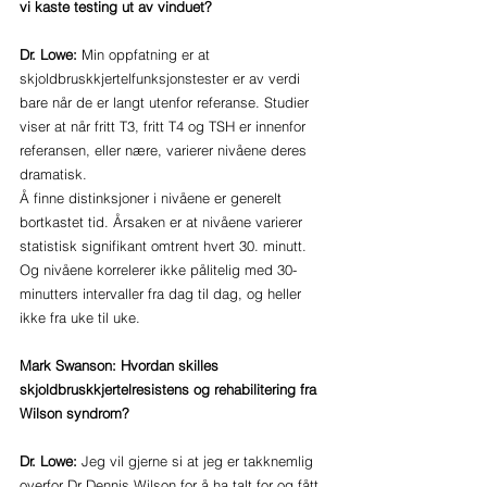
vi kaste testing ut av vinduet?
Dr. Lowe: 
Min oppfatning er at 
skjoldbruskkjertelfunksjonstester er av verdi 
bare når de er langt utenfor referanse. Studier 
viser at når fritt T3, fritt T4 og TSH er innenfor 
referansen, eller nære, varierer nivåene deres 
dramatisk. 
Å finne distinksjoner i nivåene er generelt 
bortkastet tid. Årsaken er at nivåene varierer 
statistisk signifikant omtrent hvert 30. minutt. 
Og nivåene korrelerer ikke pålitelig med 30-
minutters intervaller fra dag til dag, og heller 
ikke fra uke til uke.
Mark Swanson: Hvordan skilles 
skjoldbruskkjertelresistens og rehabilitering fra 
Wilson syndrom?
Dr. Lowe: 
Jeg vil gjerne si at jeg er takknemlig 
overfor Dr Dennis Wilson for å ha talt for og fått 