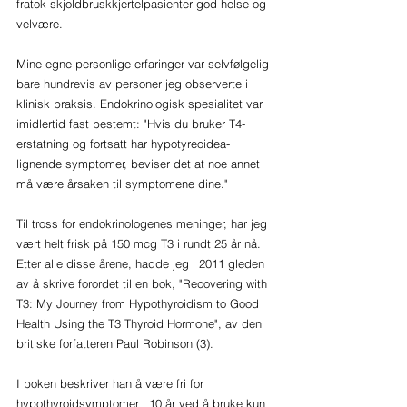
fratok skjoldbruskkjertelpasienter god helse og 
velvære. 
Mine egne personlige erfaringer var selvfølgelig 
bare hundrevis av personer jeg observerte i 
klinisk praksis. Endokrinologisk spesialitet var 
imidlertid fast bestemt: "Hvis du bruker T4-
erstatning og fortsatt har hypotyreoidea-
lignende symptomer, beviser det at noe annet 
må være årsaken til symptomene dine." 
Til tross for endokrinologenes meninger, har jeg 
vært helt frisk på 150 mcg T3 i rundt 25 år nå. 
Etter alle disse årene, hadde jeg i 2011 gleden 
av å skrive forordet til en bok, "Recovering with 
T3: My Journey from Hypothyroidism to Good 
Health Using the T3 Thyroid Hormone", av den 
britiske forfatteren Paul Robinson (3). 
I boken beskriver han å være fri for 
hypothyroidsymptomer i 10 år ved å bruke kun 