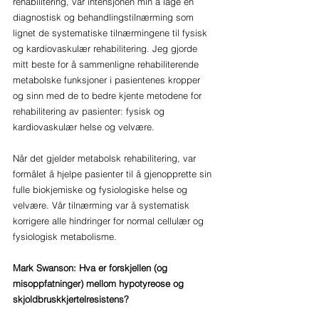
rehabilitering, var intensjonen min å lage en 
diagnostisk og behandlingstilnærming som 
lignet de systematiske tilnærmingene til fysisk 
og kardiovaskulær rehabilitering. Jeg gjorde 
mitt beste for å sammenligne rehabiliterende 
metabolske funksjoner i pasientenes kropper 
og sinn med de to bedre kjente metodene for 
rehabilitering av pasienter: fysisk og 
kardiovaskulær helse og velvære. 
Når det gjelder metabolsk rehabilitering, var 
formålet å hjelpe pasienter til å gjenopprette sin 
fulle biokjemiske og fysiologiske helse og 
velvære. Vår tilnærming var å systematisk 
korrigere alle hindringer for normal cellulær og 
fysiologisk metabolisme.
Mark Swanson: Hva er forskjellen (og 
misoppfatninger) mellom hypotyreose og 
skjoldbruskkjertelresistens?