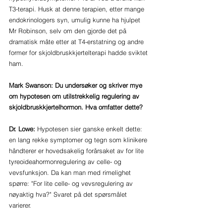
T3-terapi. Husk at denne terapien, etter mange 
endokrinologers syn, umulig kunne ha hjulpet 
Mr Robinson, selv om den gjorde det på 
dramatisk måte etter at T4-erstatning og andre 
former for skjoldbruskkjertelterapi hadde sviktet 
ham.
Mark Swanson: Du undersøker og skriver mye 
om hypotesen om utilstrekkelig regulering av 
skjoldbruskkjertelhormon. Hva omfatter dette?
Dr. Lowe: 
Hypotesen sier ganske enkelt dette: 
en lang rekke symptomer og tegn som klinikere 
håndterer er hovedsakelig forårsaket av for lite 
tyreoideahormonregulering av celle- og 
vevsfunksjon. Da kan man med rimelighet 
spørre: "For lite celle- og vevsregulering av 
nøyaktig hva?" Svaret på det spørsmålet 
varierer. 